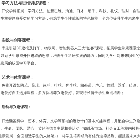
学习方法与思维训练课程
：
开设学科拓展、学习方法、创新思维、沟通、口才、动手、科技、礼仪、理财、自
学生掌握终身受益的学习方法，锻炼学生个性成长的特色技能，全方位提升学生未来生
；
实践与创客课程
：
率先引进3D建模及打印、物联网、智能机器人三大“创客”课程，拓展学生常规课堂
，鼓励学生形成开拓进取的思维，培养学生科研实践的能力，同时为学生对未来职业的
续发展的校园学习平台。
艺术与体育课程
：
免费开设如陶艺、足球、篮球、排球、乒乓球、跆拳道、声乐、舞蹈、器乐、绘画
兴趣爱好自主选择课程，多方位培养兴趣爱好，发现特长苗子学生重点培养；
活动与兴趣课程：
打造涵盖科学、艺术、体育、文学等领域的近数十门基本兴趣课程，并配合学生兴
折、生命、团队、爱心、节约等德育主题相关活动（如跳蚤市场、社会义工等校内模拟
”健康发展，全面塑造学生的人格魅力，将学生培养成为有优秀道德品质、能担当未来