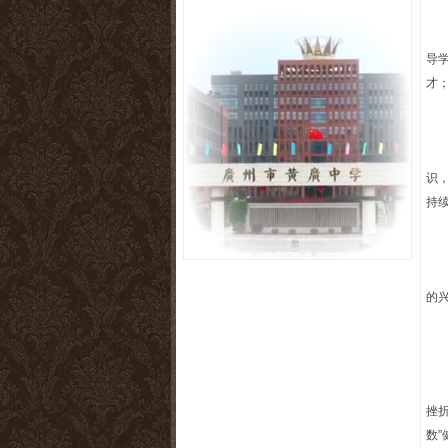
导
才
识
持
的
挫
数