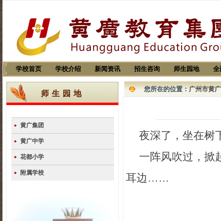
学校首页
学校介绍
新闻资讯
招生咨询
师生园地
全
您所在的位置：
广州市黄广
师生园地
黄广集团
夜深了，坐在树
黄广中学
一阵风吹过，掀
花都小学
附属学校
耳边……