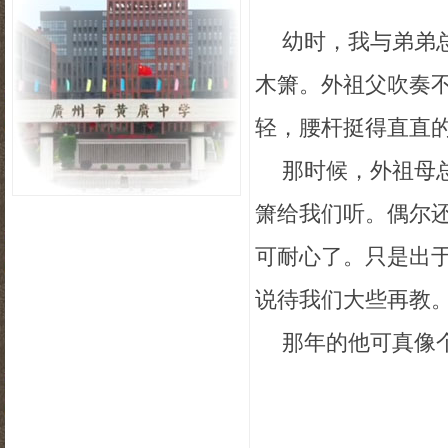
幼时，我与弟弟
木箫。外祖父吹奏
轻，腰杆挺得直直
那时候，外祖母
箫给我们听。偶尔
可耐心了。只是出
说待我们大些再教
那年的他可真像