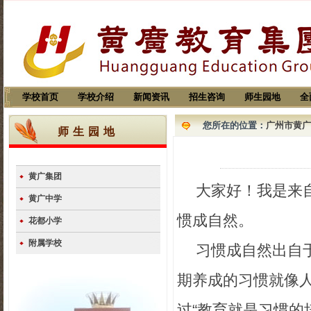
学校首页
学校介绍
新闻资讯
招生咨询
师生园地
全
您所在的位置：
广州市黄广
师生园地
黄广集团
大家好！我是来
黄广中学
惯成自然。
花都小学
附属学校
习惯成自然出自
期养成的习惯就像
过
“
教育就是习惯的