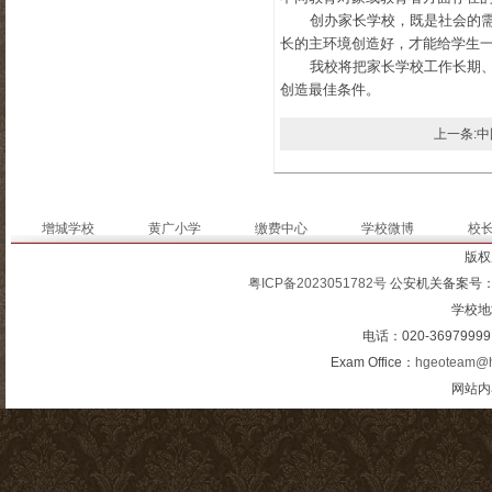
创办家长学校，既是社会的
长的主环境创造好，才能给学生
我校将把家长学校工作长期
创造最佳条件。
上一条:
增城学校
黄广小学
缴费中心
学校微博
校
版权
粤ICP备2023051782号
公安机关备案号
学校地
电话：020-3697999
Exam Office：
hgeoteam@h
网站内