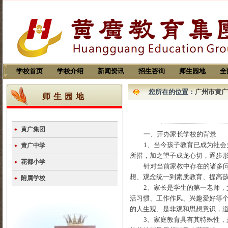
学校首页
学校介绍
新闻资讯
招生咨询
师生园地
全
您所在的位置：
广州市黄广
师生园地
黄广集团
一、开办家长学校的背景
1
、当今孩子教育已成为社会
黄广中学
所措，加之望子成龙心切，逐步
花都小学
针对当前家教中存在的诸多问
想、观念统一到素质教育、提高
附属学校
2
、家长是学生的第一老师，
活习惯、工作作风、兴趣爱好等
的人生观、是非观和思想意识，
3
、家庭教育具有其特殊性，